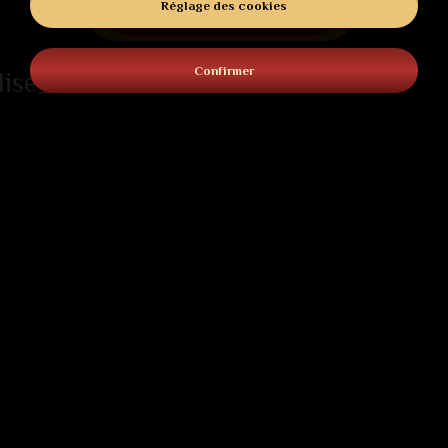
ACHETER
Réglage des cookies
Confirmer
lise_date