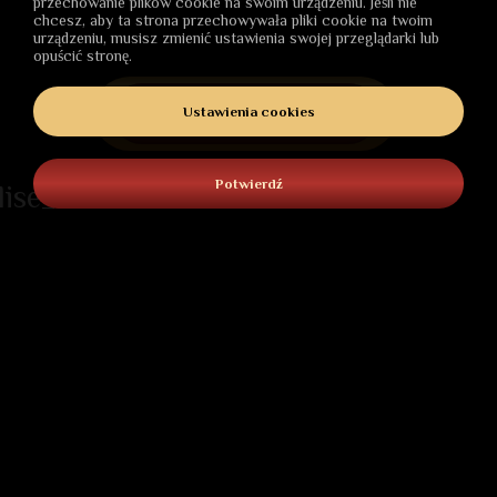
przechowanie plików cookie na swoim urządzeniu. Jeśli nie
chcesz, aby ta strona przechowywała pliki cookie na twoim
urządzeniu, musisz zmienić ustawienia swojej przeglądarki lub
opuścić stronę.
ZAKUP
Ustawienia cookies
Potwierdź
lise_date
AKTUALNOŚCI